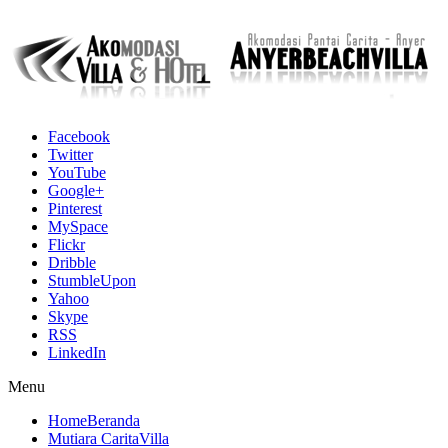
Facebook
Twitter
YouTube
Google+
Pinterest
MySpace
Flickr
Dribble
StumbleUpon
Yahoo
Skype
RSS
LinkedIn
Menu
Home
Beranda
Mutiara Carita
Villa